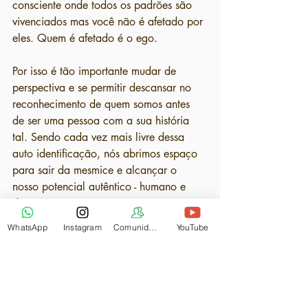
consciente onde todos os padrões são 
vivenciados mas você não é afetado por 
eles. Quem é afetado é o ego.
Por isso é tão importante mudar de 
perspectiva e se permitir descansar no 
reconhecimento de quem somos antes 
de ser uma pessoa com a sua história 
tal. Sendo cada vez mais livre dessa 
auto identificação, nós abrimos espaço 
para sair da mesmice e alcançar o 
nosso potencial autêntico - humano e 
divino.
WhatsApp
Instagram
Comunidade
YouTube
Para aprofundar nesse tema, você pode 
acessar a gravação do webinário que 
oferecemos sobre o assunto, disponível 
no nosso canal do YouTube (Despertar 
na Prática).