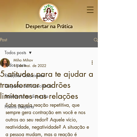
Despertar na Prática
Post
Todos posts
Miho Mihov
Todos posts
18 de mai. de 2022
5 atitudes para te ajudar a
Relações Conscientes
transformar padrões
Despertar da Consciência
limitantes nas relações
Sabedoria no dia a dia
Sabe aquela reação repetitiva, que 
Poesia Desperta
sempre gera contração em você e nos 
outros ao seu redor? Aquele vício, 
reatividade, negatividade? A situação e 
a pessoa mudam, mas a reação é 