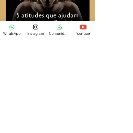
WhatsApp
Instagram
Comunidade
YouTube
Miho Mihov
5 atitudes que ajudam a integrar
emoções intensas
1
/
5
Acompanhe nossas postagens
no @despertarnapratica:
Siga nosso Instagram