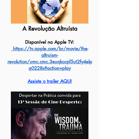
A Revolução Altruísta
Disponível na Apple TV:
https://tv.apple.com/br/movie/the-
altruism-
revolution/umc.cmc.3euqkccpf5ut2fy4elp
q0228x?action=play
Assiste o trailer AQUI