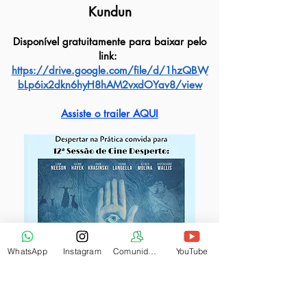
Kundun
Disponível gratuitamente para baixar pelo
link:
https://drive.google.com/file/d/1hzQBW
bLp6ix2dkn6hyH8hAM2vxdOYav8/view
Assiste o trailer AQUI
WhatsApp
Instagram
Comunidade
YouTube
O Profeta