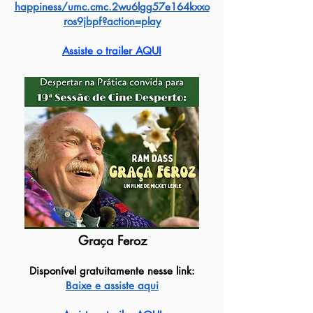
happiness/umc.cmc.2wu6lgg57e164kxxo
ros9jbpf?action=play
Assiste o trailer AQUI
Graça Feroz
Disponível gratuitamente nesse link:
Baixe e assiste aqui