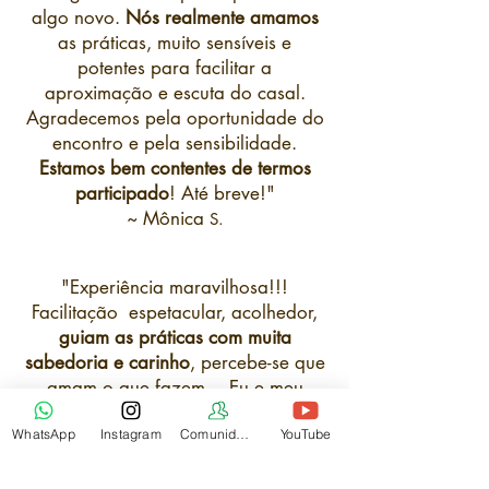
algo novo.
Nós realmente amamos
as práticas, muito sensíveis e
potentes para facilitar a
aproximação e escuta do casal.
Agradecemos pela oportunidade do
encontro e pela sensibilidade.
Estamos bem contentes de termos
participado
! Até breve!"
~ Mô
nica
S.
"Experiência maravilhosa!!!
Facilitação espetacular, acolhedor,
guiam as práticas com muita
sabedoria e carinho
, percebe-se que
amam o que fazem… Eu e meu
esposo estávamos em “pé de
WhatsApp
Instagram
Comunidade
YouTube
guerra” por muito tempo, após essa
experiência a gente simplesmente
não se desentende mais.
Agora