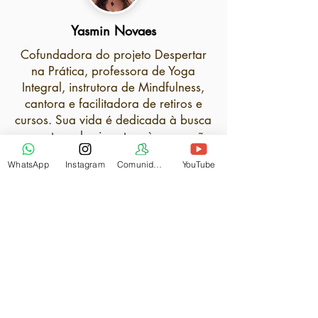
Yasmin Novaes
Cofundadora do projeto Despertar
na Prática, professora de Yoga
Integral, instrutora de Mindfulness,
cantora e facilitadora de retiros e
cursos. Sua vida é dedicada à busca
por autoconhecimento e à expressão
da Verdade de quem somos.
WhatsApp
Instagram
Comunidade
YouTube
Na sua jornada vem se
aprofundando em práticas de Yoga,
meditação, de Yoga do Som, da
música como conexão com o divino
e nos estudos das relações
conscientes, da não-dualidade, do
Tantra e da Consciência Plena. Sua
missão é compartilhar com o mundo
a lembrança da nossa sagrada