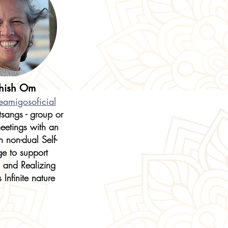
shish Om
eamigosoficial
sangs - group or
meetings with an
 non-dual Self-
e to support
and Realizing
Infinite nature