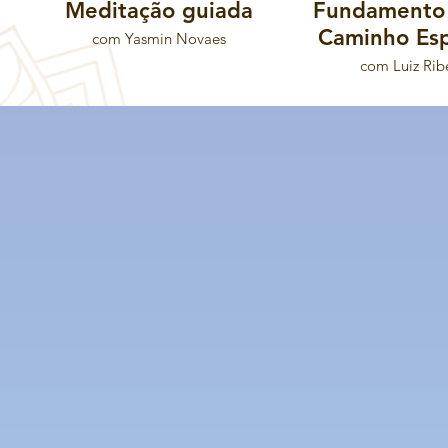
Meditação guiada
Fundamento 
Caminho Esp
com Yasmin Novaes
com Luiz Rib