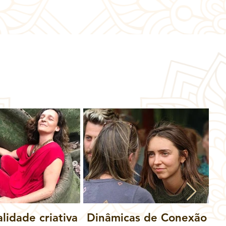
alidade criativa
Dinâmicas de Conexão
M