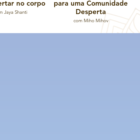
ertar no corpo
para uma Comunidade
Desperta
m Jaya Shanti
com Miho Mihov