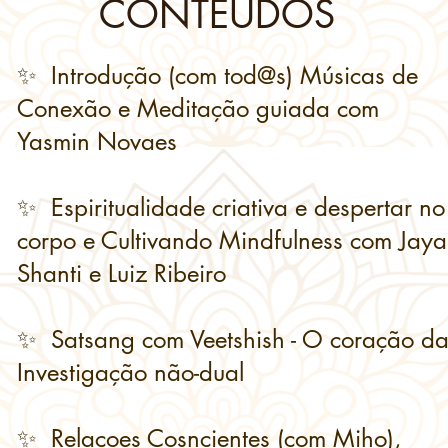
CONTEUDOS
✨️ Introdução (com tod@s) Músicas de
Conexão e Meditação guiada com
Yasmin Novaes
✨️ Espiritualidade criativa e despertar no
corpo e Cultivando Mindfulness com Jaya
Shanti e Luiz Ribeiro
✨️ Satsang com Veetshish - O coração d
Investigação não-dual
✨️ Relaçoes Cosncientes (com Miho),