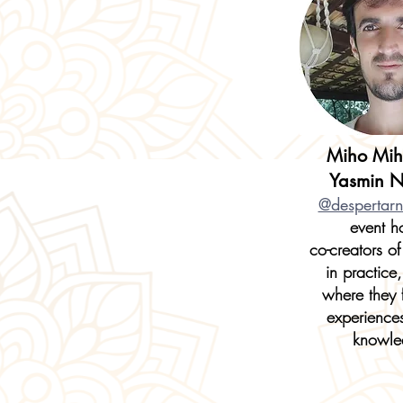
Miho Mih
Yasmin 
@despertarn
event ho
co-creators of
in practice,
where they f
experiences 
knowle