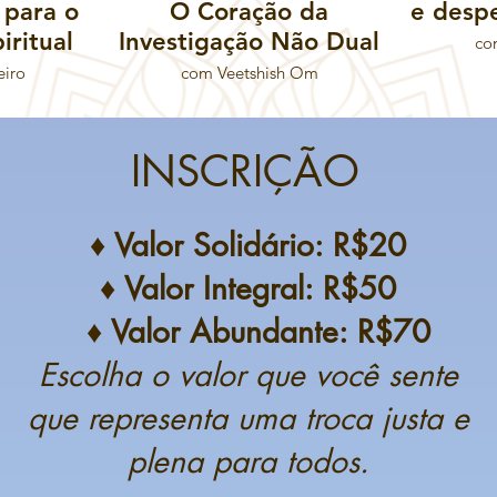
para o
O Coração da
e desp
iritual
Investigação Não Dual
co
eiro
com Veetshish Om
INSCRIÇÃO
♦
Valor Solidário: R$20
♦ Valor Integral: R$50
♦ Valor Abundante: R$70
Escolha o valor que você sente
que representa uma troca justa e
plena para todos.