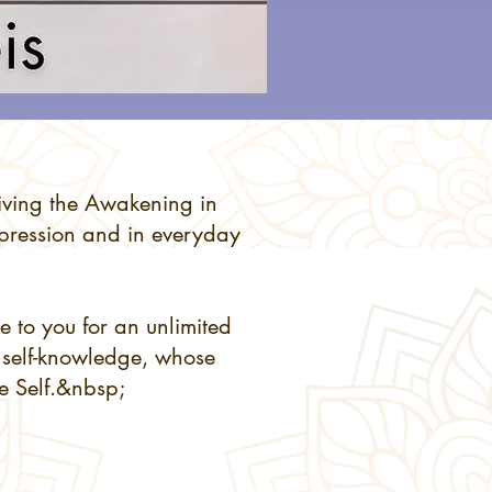
Living the Awakening in
 expression and in everyday
e to you for an unlimited
f self-knowledge, whose
ue Self.&nbsp;