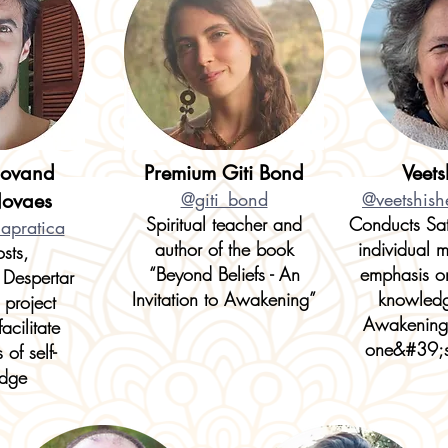
ov
and
Premium Giti Bond
Veet
@giti_bond
@veetshish
Novaes
Spiritual teacher and
Conducts Sat
apratica
author of the book
individual 
sts,
“Beyond Beliefs - An
emphasis on
 Despertar
Invitation to Awakening”
knowledg
 project
Awakening 
acilitate
one&#39;s 
of self-
dge